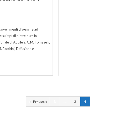
, Rinvenimenti di gemme ad
sui tipi di pietre dure in
ionale di Aquileia; C.M. Tomaselli,
 Facchini, Diffusione e
Previous
1
…
3
4