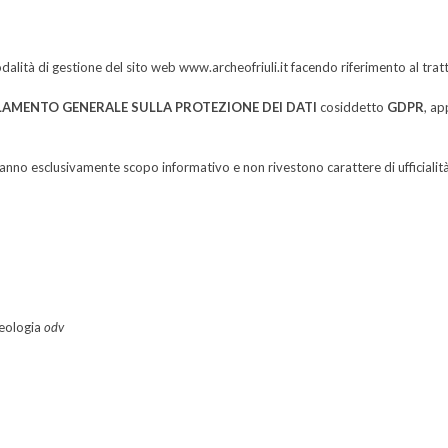
odalità di gestione del sito web www.archeofriuli.it facendo riferimento al trat
REGOLAMENTO GENERALE SULLA PROTEZIONE DEI DATI
cosiddetto
GDPR
, a
ito hanno esclusivamente scopo informativo e non rivestono carattere di ufficial
heologia
odv