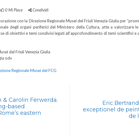
0
Mi Piace
Condividi
orazione con la Direzione Regionale Musei del Friuli Venezia Giulia per “promuo
nale degli organi periferici del Ministero della Cultura, atte a valorizzare le 
e di obiettivi e temi condivisi legati all’approfondimento di temi scientifici e 
ei del Friuli Venezia Giulia
gia odv
ezione Regionale Musei del FCG
 & Carolin Ferwerda.
Eric Bertrand
ing-based
exceptionel de peint
n Rome’s eastern
de 