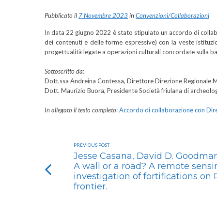
Pubblicato il
7 Novembre 2023
in
Convenzioni/Collaborazioni
In data 22 giugno 2022 è stato stipulato un accordo di collab
dei contenuti e delle forme espressive) con la veste istituzio
progettualità legate a operazioni culturali concordate sulla bas
Sottoscritto da:
Dott.ssa Andreina Contessa, Direttore Direzione Regionale Mus
Dott. Maurizio Buora, Presidente Società friulana di archeolo
In allegato il testo completo
:
Accordo di collaborazione con Dir
PREVIOUS POST
Jesse Casana, David D. Goodman
A wall or a road? A remote sens
investigation of fortifications o
frontier.