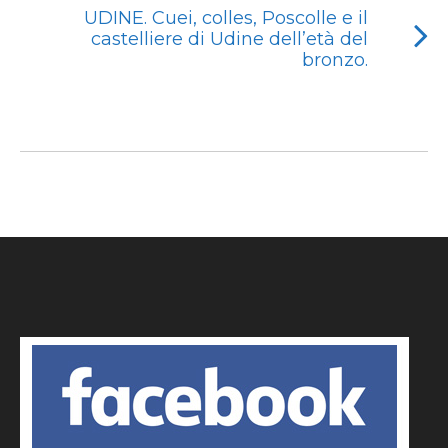
UDINE. Cuei, colles, Poscolle e il
castelliere di Udine dell’età del
bronzo.