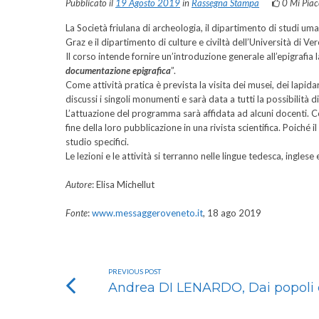
Pubblicato il
19 Agosto 2019
in
Rassegna Stampa
0
Mi Piac
La Società friulana di archeologia, il dipartimento di studi uma
Graz e il dipartimento di culture e civiltà dell’Università di V
Il corso intende fornire un’introduzione generale all’epigrafia
documentazione epigrafica
”.
Come attività pratica è prevista la visita dei musei, dei lapi
discussi i singoli monumenti e sarà data a tutti la possibilità di
L’attuazione del programma sarà affidata ad alcuni docenti. Con
fine della loro pubblicazione in una rivista scientifica. Poiché i
studio specifici.
Le lezioni e le attività si terranno nelle lingue tedesca, inglese
Autore
: Elisa Michellut
Fonte
:
www.messaggeroveneto.it
, 18 ago 2019
PREVIOUS POST
Andrea DI LENARDO, Dai popoli d