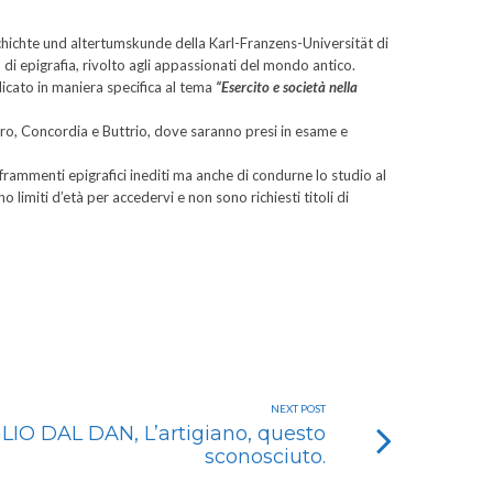
geschichte und altertumskunde della Karl-Franzens-Universität di
o di epigrafia, rivolto agli appassionati del mondo antico.
edicato in maniera specifica al tema
“Esercito e società nella
uaro, Concordia e Buttrio, dove saranno presi in esame e
 frammenti epigrafici inediti ma anche di condurne lo studio al
o limiti d’età per accedervi e non sono richiesti titoli di
NEXT POST
IO DAL DAN, L’artigiano, questo
sconosciuto.