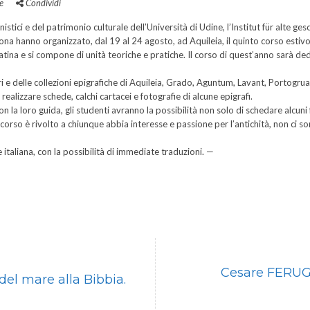
e
Condividi
nistici e del patrimonio culturale dell’Università di Udine, l’Institut für alte 
erona hanno organizzato, dal 19 al 24 agosto, ad Aquileia, il quinto corso estiv
 latina e si compone di unità teoriche e pratiche. Il corso di quest’anno sarà d
dari e delle collezioni epigrafiche di Aquileia, Grado, Aguntum, Lavant, Portogr
 realizzare schede, calchi cartacei e fotografie di alcune epigrafi.
 la loro guida, gli studenti avranno la possibilità non solo di schedare alcuni
l corso è rivolto a chiunque abbia interesse e passione per l’antichità, non ci son
 e italiana, con la possibilità di immediate traduzioni. —
Cesare FERUGL
el mare alla Bibbia.